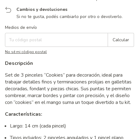
Cambios y devoluciones
Si no te gusta, podés cambiarlo por otro o devolverlo.
Entregas para el CP:
Cambiar CP
Medios de envío
Calcular
No sé mi código postal
Descripción
Set de 3 pinceles “Cookies” para decoración, ideal para
trabajar detalles finos y terminaciones prolijas en galletitas
decoradas, fondant y piezas chicas. Sus puntas te permiten
sombrear, marcar bordes y pintar con precisión, y el diseño
con “cookies” en el mango suma un toque divertido a tu kit.
Características:
Largo: 14 cm (cada pincel)
Tipos incluidos: 2 pinceles angulados y 1 pincel plano