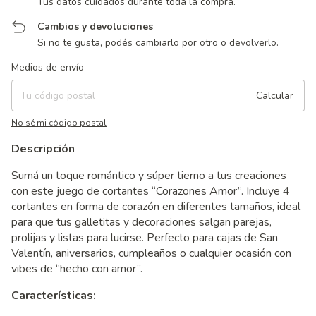
Tus datos cuidados durante toda la compra.
Cambios y devoluciones
Si no te gusta, podés cambiarlo por otro o devolverlo.
Entregas para el CP:
Cambiar CP
Medios de envío
Calcular
No sé mi código postal
Descripción
Sumá un toque romántico y súper tierno a tus creaciones
con este juego de cortantes “Corazones Amor”. Incluye 4
cortantes en forma de corazón en diferentes tamaños, ideal
para que tus galletitas y decoraciones salgan parejas,
prolijas y listas para lucirse. Perfecto para cajas de San
Valentín, aniversarios, cumpleaños o cualquier ocasión con
vibes de “hecho con amor”.
Características: