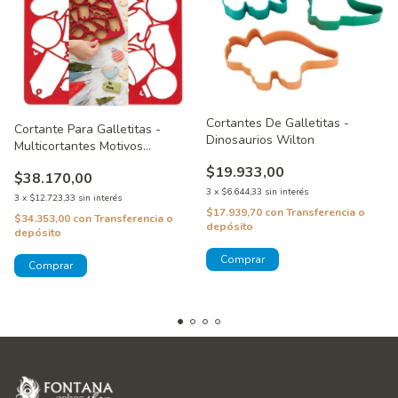
Cortantes De Galletitas -
Cortante Para Galletitas -
Dinosaurios Wilton
Multicortantes Motivos
Navideños Wilton
$19.933,00
$38.170,00
3
x
$6.644,33
sin interés
3
x
$12.723,33
sin interés
$17.939,70
con
Transferencia o
$34.353,00
con
Transferencia o
depósito
depósito