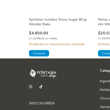
old Comestibles
Sprinkles Surtidos Snow Sugar 80 gr.
Perlas 
Wonder Bake
mm Wil
$4.650,00
$20.0
3
x
$1.550,00
sin interés
3
x
$6.679
 o depósito
$4.185,00
con
Transferencia o depósito
$18.035
Categ
Ingred
Molde
Chocol
5491134148924
Herra