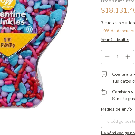
Precio sin impuest
$18.131,
3
cuotas sin inte
10% de descuent
Ver más detalles
Compra pr
Tus datos c
Cambios y 
Si no te gu
Entregas para el CP:
Medios de envío
No sé mi código po