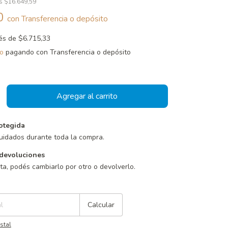
os
$16.649,59
40
con
Transferencia o depósito
rés de
$6.715,33
o
pagando con Transferencia o depósito
otegida
uidados durante toda la compra.
devoluciones
sta, podés cambiarlo por otro o devolverlo.
Cambiar CP
Calcular
stal