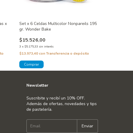
as x
Set x 6 Celdas Multicolor Nonpareils 195
Sprinkles Noche
gr. Wonder Bake
96 gr. Wonder 
$15.526,00
$6.195,00
3
x
$5.175,33
sin interés
3
x
$2.065,00
sin inte
to
$13.973,40
con
Transferencia o depósito
$5.575,50
con
Tra
Newsletter
Suscribite y recibí un 10% OFF.
Además de ofertas, novedades y tips
de pastelería.