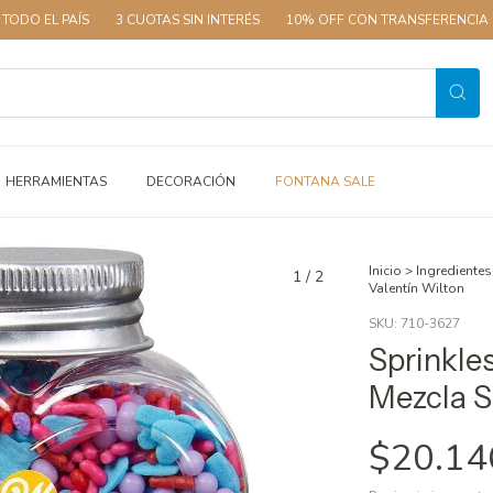
 EL PAÍS
3 CUOTAS SIN INTERÉS
10% OFF CON TRANSFERENCIA
E
HERRAMIENTAS
DECORACIÓN
FONTANA SALE
Inicio
>
Ingredientes
1
/
2
Valentín Wilton
SKU:
710-3627
Sprinkle
Mezcla S
$20.14