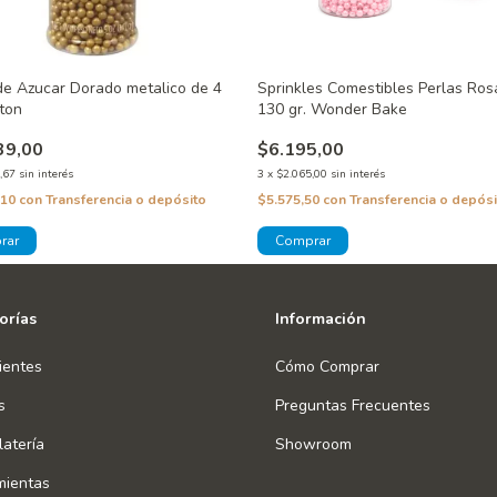
de Azucar Dorado metalico de 4
Sprinkles Comestibles Perlas Ros
ton
130 gr. Wonder Bake
39,00
$6.195,00
,67
sin interés
3
x
$2.065,00
sin interés
,10
con
Transferencia o depósito
$5.575,50
con
Transferencia o depósi
orías
Información
ientes
Cómo Comprar
s
Preguntas Frecuentes
atería
Showroom
mientas