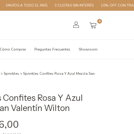
NVÍOS A TODO EL PAÍS
3 CUOTAS SIN INTERÉS
10% OFF CON TRANSF
0
Cómo Comprar
Preguntas Frecuentes
Showroom
>
Sprinkles
>
Sprinkles Confites Rosa Y Azul Mezcla San
s Confites Rosa Y Azul
an Valentín Wilton
6,00