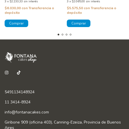
3
x
$2.233,33
sin interés
3
x
$2.065,00
sin interés
$6.030,00
con
Transferencia o
$5.575,50
con
Transferencia o
depósito
depósito
5491134148924
11 3414-8924
info@fontanacakes.com
Giribone 909 (oficina 403), Canning-Ezeiza, Provincia de Buenos
Aires