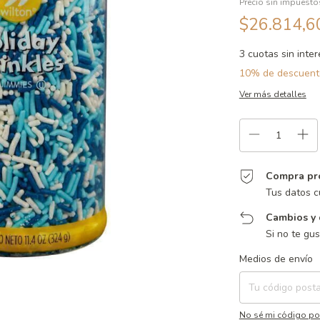
Precio sin impuest
$26.814,
3
cuotas sin inte
10% de descuent
Ver más detalles
Compra pr
Tus datos c
Cambios y 
Si no te gu
Entregas para el CP:
Medios de envío
No sé mi código po