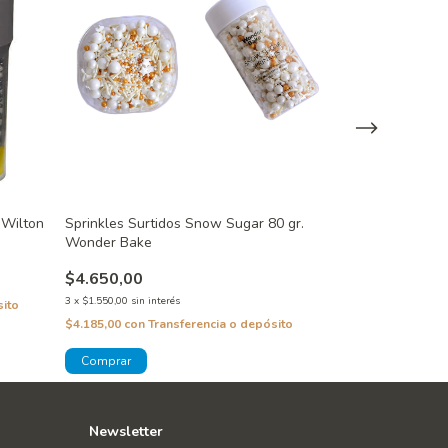
 Wilton
Sprinkles Surtidos Snow Sugar 80 gr.
Sprinkles Comes
Wonder Bake
130 gr. Wonder
$4.650,00
$6.195,00
3
x
$1.550,00
sin interés
3
x
$2.065,00
sin inte
sito
$4.185,00
con
Transferencia o depósito
$5.575,50
con
Tra
Newsletter