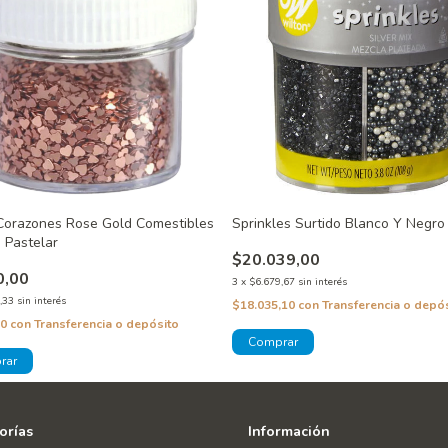
 Corazones Rose Gold Comestibles
Sprinkles Surtido Blanco Y Negro
. Pastelar
$20.039,00
0,00
3
x
$6.679,67
sin interés
,33
sin interés
$18.035,10
con
Transferencia o depó
00
con
Transferencia o depósito
orías
Información