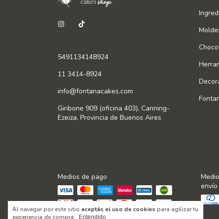
Ingred
Molde
Chocol
5491134148924
Herra
11 3414-8924
Decor
info@fontanacakes.com
Fonta
Giribone 909 (oficina 403), Canning-
Ezeiza, Provincia de Buenos Aires
Medios de pago
Medio
envío
Al navegar por este sitio
aceptás el uso de cookies
para agilizar tu
experiencia de compra.
Entendido