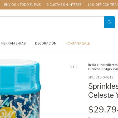
A TODO EL PAÍS
3 CUOTAS SIN INTERÉS
10% OFF CON TRANSFERENCI
HERRAMIENTAS
DECORACIÓN
FONTANA SALE
Inicio
>
Ingredientes
1
/
3
Blancos 324grs Wil
SKU:
710-0-0213
Sprinkle
Celeste 
$29.79