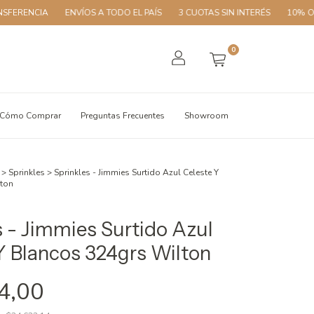
A
ENVÍOS A TODO EL PAÍS
3 CUOTAS SIN INTERÉS
10% OFF CON T
0
Cómo Comprar
Preguntas Frecuentes
Showroom
>
Sprinkles
>
Sprinkles - Jimmies Surtido Azul Celeste Y
ton
s - Jimmies Surtido Azul
Y Blancos 324grs Wilton
4,00