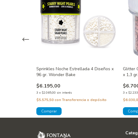
rlas Rosas x
Sprinkles Noche Estrellada 4 Diseños x
Glitter
96 gr. Wonder Bake
x 1,3 gr
$6.195,00
$6.70
3
x
$2.065,00
sin interés
3
x
$2.233
 o depósito
$5.575,50
con
Transferencia o depósito
$6.030,
Categ