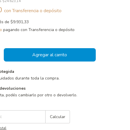
os
$24.623,14
60
con
Transferencia o depósito
rés de
$9.931,33
o
pagando con Transferencia o depósito
otegida
uidados durante toda la compra.
devoluciones
sta, podés cambiarlo por otro o devolverlo.
Cambiar CP
Calcular
stal