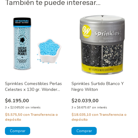
También te puede interesar...
Sprinkles Comestibles Perlas
Sprinkles Surtido Blanco Y
Celestes x 130 gr. Wonder
Negro Wilton
Bake
$6.195,00
$20.039,00
3
x
$2.065,00
sin interés
3
x
$6.679,67
sin interés
$5.575,50
con
Transferencia o
$18.035,10
con
Transferencia o
depósito
depósito