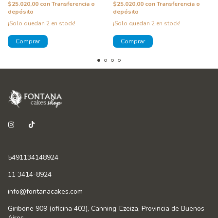
$25.020,00
con
Transferencia o
$25.020,00
con
Transferencia o
depósito
depósito
¡Solo quedan
2
en stock!
¡Solo quedan
2
en stock!
5491134148924
11 3414-8924
info@fontanacakes.com
Giribone 909 (oficina 403), Canning-Ezeiza, Provincia de Buenos
Aires