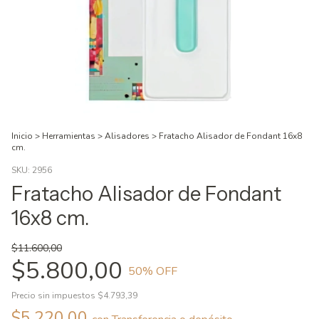
Inicio
>
Herramientas
>
Alisadores
>
Fratacho Alisador de Fondant 16x8
cm.
SKU:
2956
Fratacho Alisador de Fondant
16x8 cm.
$11.600,00
$5.800,00
50
% OFF
Precio sin impuestos
$4.793,39
$5.220,00