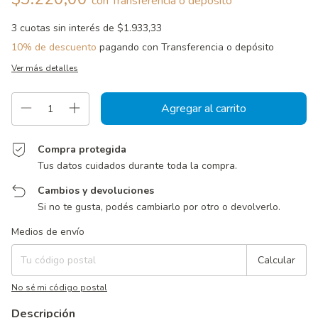
con
Transferencia o depósito
3
cuotas sin interés de
$1.933,33
10% de descuento
pagando con Transferencia o depósito
Ver más detalles
Compra protegida
Tus datos cuidados durante toda la compra.
Cambios y devoluciones
Si no te gusta, podés cambiarlo por otro o devolverlo.
Entregas para el CP:
Cambiar CP
Medios de envío
Calcular
No sé mi código postal
Descripción