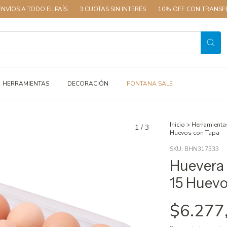
TODO EL PAÍS
3 CUOTAS SIN INTERÉS
10% OFF CON TRANSFERENCIA
HERRAMIENTAS
DECORACIÓN
FONTANA SALE
Inicio
>
Herramienta
1
/
3
Huevos con Tapa
SKU:
BHN317333
Huevera 
15 Huevo
$6.277