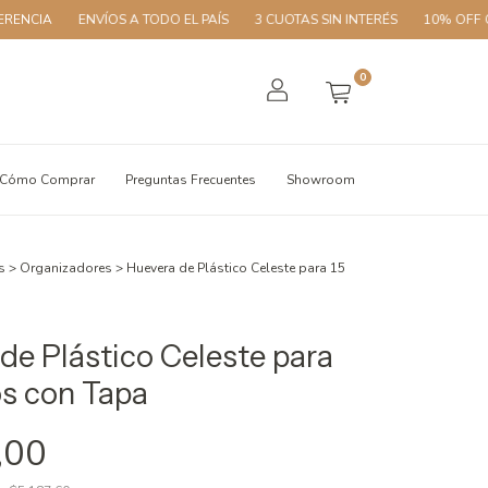
ENVÍOS A TODO EL PAÍS
3 CUOTAS SIN INTERÉS
10% OFF CON TRAN
0
Cómo Comprar
Preguntas Frecuentes
Showroom
s
>
Organizadores
>
Huevera de Plástico Celeste para 15
de Plástico Celeste para
s con Tapa
,00