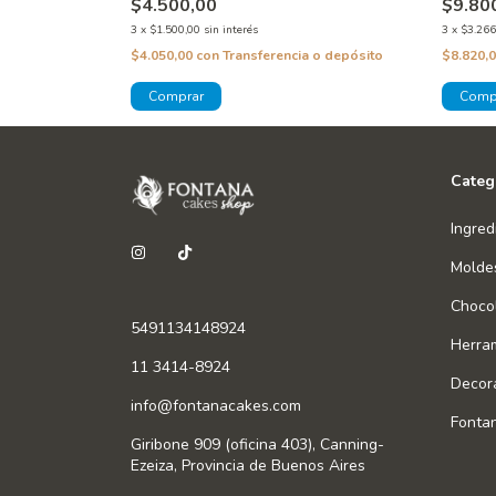
$4.500,00
$9.80
3
x
$1.500,00
sin interés
3
x
$3.266
a o depósito
$4.050,00
con
Transferencia o depósito
$8.820,
Categ
Ingred
Molde
Chocol
5491134148924
Herra
11 3414-8924
Decor
info@fontanacakes.com
Fonta
Giribone 909 (oficina 403), Canning-
Ezeiza, Provincia de Buenos Aires