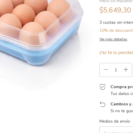
Precio sin impuest
$5.649,30
3
cuotas sin inte
10% de descuent
Ver más detalles
¡No te lo pierdas
Compra pr
Tus datos c
Cambios y 
Si no te gu
Entregas para el CP:
Medios de envío