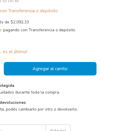
os
$5.187,60
con
Transferencia o depósito
rés de
$2.092,33
o
pagando con Transferencia o depósito
, es el último!
otegida
uidados durante toda la compra.
devoluciones
sta, podés cambiarlo por otro o devolverlo.
Cambiar CP