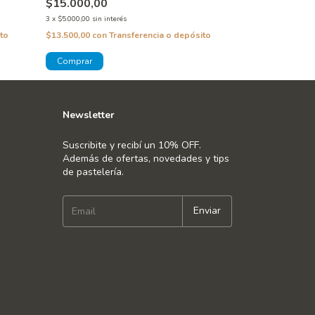
$15.000,00
$13.000,00
3
x
$5.000,00
sin interés
3
x
$4.333,33
sin inte
to
$13.500,00
con
Transferencia o depósito
$11.700,00
con
T
Newsletter
Suscribite y recibí un 10% OFF.
Además de ofertas, novedades y tips
de pastelería.