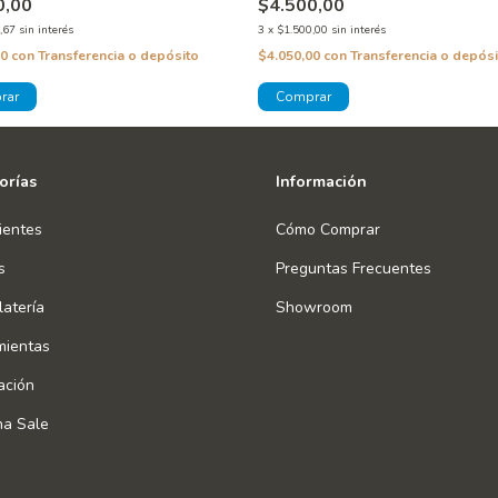
0,00
$4.500,00
,67
sin interés
3
x
$1.500,00
sin interés
00
con
Transferencia o depósito
$4.050,00
con
Transferencia o depósi
orías
Información
ientes
Cómo Comprar
s
Preguntas Frecuentes
atería
Showroom
mientas
ación
na Sale