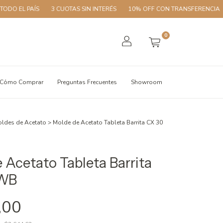
L PAÍS
3 CUOTAS SIN INTERÉS
10% OFF CON TRANSFERENCIA
ENV
0
Cómo Comprar
Preguntas Frecuentes
Showroom
ldes de Acetato
>
Molde de Acetato Tableta Barrita CX 30
 Acetato Tableta Barrita
BWB
,00