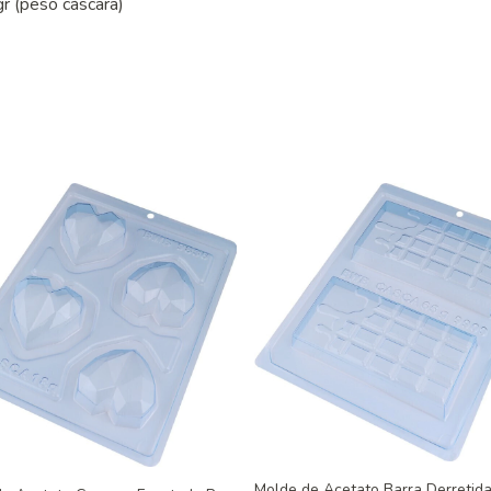
gr (peso cáscara)
Molde de Acetato Barra Derretid