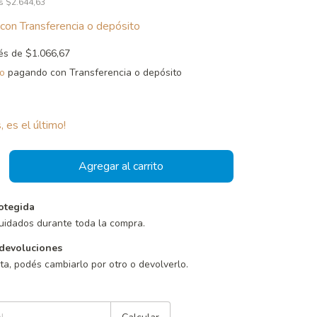
os
$2.644,63
con
Transferencia o depósito
rés de
$1.066,67
o
pagando con Transferencia o depósito
, es el último!
otegida
uidados durante toda la compra.
devoluciones
sta, podés cambiarlo por otro o devolverlo.
Cambiar CP