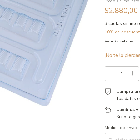
Precio sin impuest
$2.880,00
3
cuotas sin inte
10% de descuent
Ver más detalles
¡No te lo pierdas
Compra pr
Tus datos c
Cambios y 
Si no te gu
Entregas para el CP:
Medios de envío