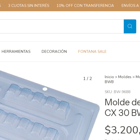
CUOTAS SIN INTERÉS
10% OFF CON TRANSFERENCIA
ENVÍOS A TODO E
HERRAMIENTAS
DECORACIÓN
FONTANA SALE
Inicio
>
Moldes
>
Mo
1
/
2
BWB
SKU:
BW-9688
Molde de
CX 30 
$3.200