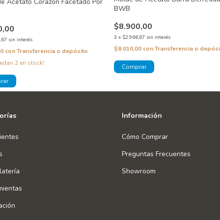
e Acetato Corazon Facetado Por
BWB
$8.900,00
0,00
3
x
$2.966,67
sin interés
,67
sin interés
$8.010,00
con
Transferencia o depósi
00
con
Transferencia o depósito
uedan
2
en stock!
orías
Información
ientes
Cómo Comprar
s
Preguntas Frecuentes
atería
Showroom
mientas
ación