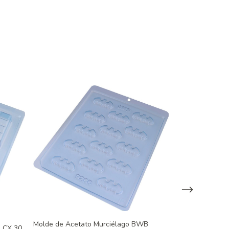
Molde de Acetato Murciélago BWB
a CX 30
Molde de Acet