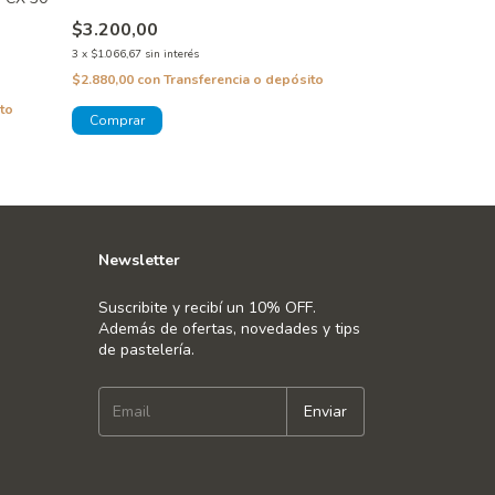
$3.200,00
$8.900,00
3
x
$1.066,67
sin interés
3
x
$2.966,67
sin inte
$2.880,00
con
Transferencia o depósito
$8.010,00
con
Tra
to
Newsletter
Suscribite y recibí un 10% OFF.
Además de ofertas, novedades y tips
de pastelería.