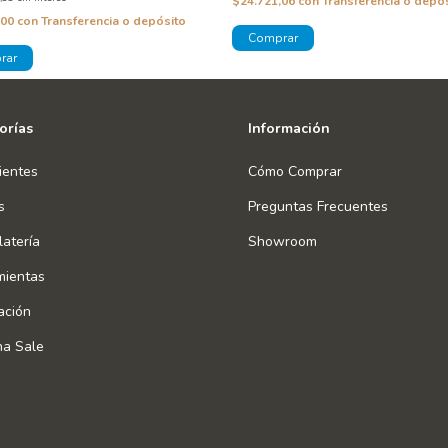
$24.721,06
con
Transferencia o depó
,00
con
Transferencia o depósito
orías
Información
ientes
Cómo Comprar
s
Preguntas Frecuentes
atería
Showroom
mientas
ación
na Sale