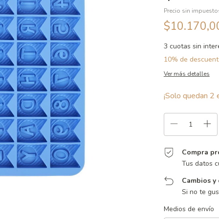
Precio sin impuest
$10.170,
3
cuotas sin inte
10% de descuent
Ver más detalles
¡Solo quedan
2
e
Compra pr
Tus datos c
Cambios y 
Si no te gu
Entregas para el CP:
Medios de envío