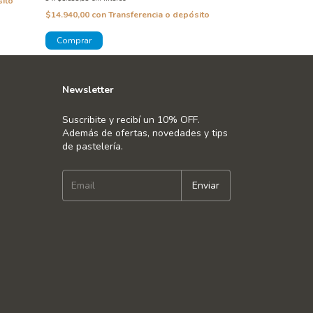
sito
$14.940,00
con
Transferencia o depósito
$18.450,00
con
T
Newsletter
Suscribite y recibí un 10% OFF.
Además de ofertas, novedades y tips
de pastelería.