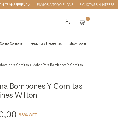
TRANSFERENCIA
ENVÍOS A TODO EL PAÍS
3 CUOTAS SIN INTERÉS
10
0
Cómo Comprar
Preguntas Frecuentes
Showroom
ldes para Gomitas
>
Molde Para Bombones Y Gomitas -
ara Bombones Y Gomitas
ines Wilton
0,00
38
% OFF