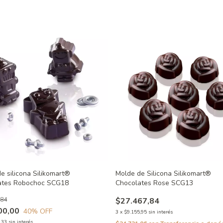
e silicona Silikomart®
Molde de Silicona Silikomart®
ates Robochoc SCG18
Chocolates Rose SCG13
,84
$27.467,84
00,00
40
% OFF
3
x
$9.155,95
sin interés
,33
sin interés