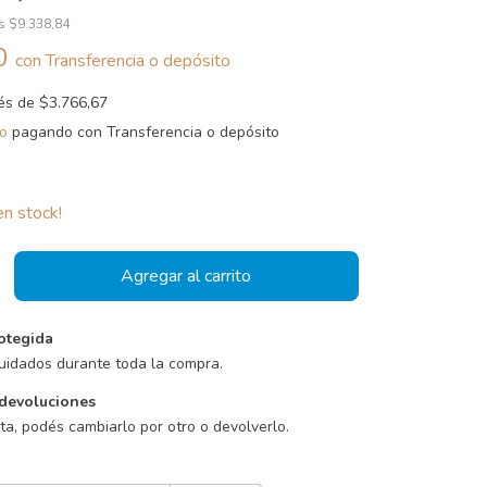
os
$9.338,84
00
con
Transferencia o depósito
rés de
$3.766,67
o
pagando con Transferencia o depósito
n stock!
otegida
uidados durante toda la compra.
devoluciones
sta, podés cambiarlo por otro o devolverlo.
Cambiar CP