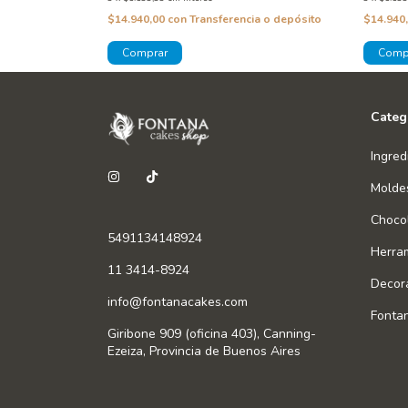
a o depósito
$14.940,00
con
Transferencia o depósito
$14.940
Categ
Ingred
Molde
Chocol
5491134148924
Herra
11 3414-8924
Decor
info@fontanacakes.com
Fonta
Giribone 909 (oficina 403), Canning-
Ezeiza, Provincia de Buenos Aires