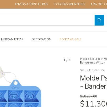
ENVÍOS A TODO EL PAÍS
3 CUOTAS SIN INTERÉS
10% OFF CON 
HERRAMIENTAS
DECORACIÓN
FONTANA SALE
Inicio
>
Moldes
>
Mo
1
/
3
Banderines Wilton
SKU:
2115-0-0122
Molde P
- Bander
$18.237,00
$11.30