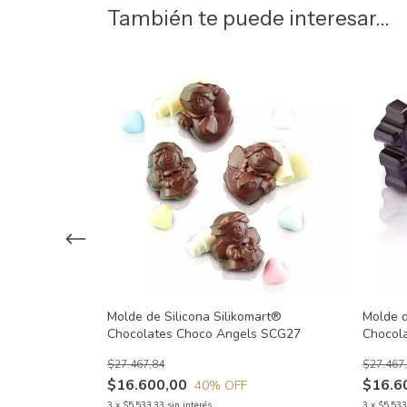
También te puede interesar...
mart®
Molde de Silicona Silikomart®
Molde d
G17
Chocolates Choco Angels SCG27
Chocol
$27.467,84
$27.467
$16.600,00
$16.6
40
% OFF
3
x
$5.533,33
sin interés
3
x
$5.533