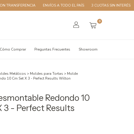
RANSFERENCIA
ENVÍOS A TODO EL PAÍS
3 CUOTAS SIN INTERÉS
10%
0
Cómo Comprar
Preguntas Frecuentes
Showroom
ldes Metálicos
>
Moldes para Tortas
>
Molde
o 10 Cm Set X 3 - Perfect Results Wilton
esmontable Redondo 10
 3 - Perfect Results