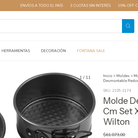
ENVÍOS A TODO EL PAÍS
3 CUOTAS SIN INTERÉS
10% OFF CON T
HERRAMIENTAS
DECORACIÓN
FONTANA SALE
Inicio
>
Moldes
>
Mo
1
/
11
Desmontable Redond
SKU:
2105-2174
Molde D
Cm Set X
Wilton
$61.073,00