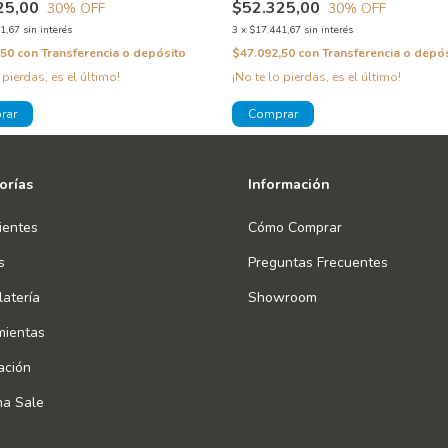
25,00
$52.325,00
30
% OFF
30
% OFF
1,67
sin interés
3
x
$17.441,67
sin interés
,50
con
Transferencia o depósito
$47.092,50
con
Transferencia o depó
 pierdas, es el último!
¡No te lo pierdas, es el último!
orías
Información
ientes
Cómo Comprar
s
Preguntas Frecuentes
atería
Showroom
mientas
ación
na Sale