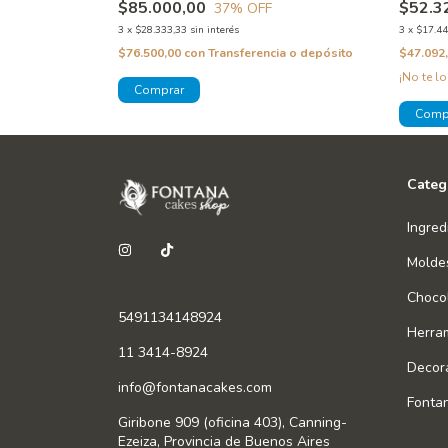
$85.000,00
$52.3
37
% OFF
3
x
$28.333,33
sin interés
3
x
$17.44
a o depósito
$76.500,00
con
Transferencia o depósito
$47.092
¡No te lo
Categ
Ingred
Molde
Chocol
5491134148924
Herra
11 3414-8924
Decor
info@fontanacakes.com
Fonta
Giribone 909 (oficina 403), Canning-
Ezeiza, Provincia de Buenos Aires