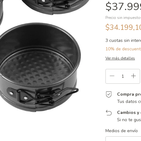
$37.99
Precio sin impuest
$34.199,
3
cuotas sin inte
10% de descuent
Ver más detalles
Compra pr
Tus datos c
Cambios y 
Si no te gu
Entregas para el CP:
Medios de envío