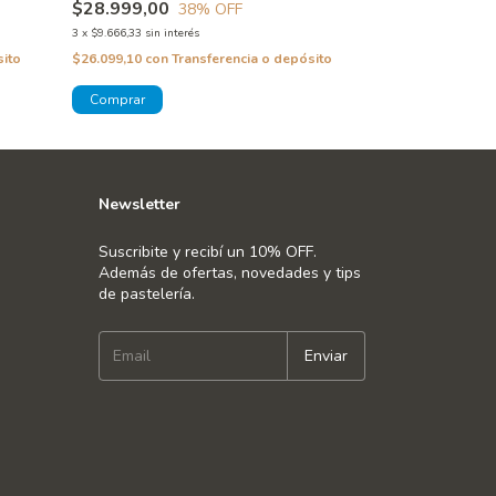
$28.999,00
$36.367,80
38
% OFF
3
x
$9.666,33
sin interés
3
x
$12.122,60
sin in
sito
$26.099,10
con
Transferencia o depósito
$32.731,02
con
T
Newsletter
Suscribite y recibí un 10% OFF.
Además de ofertas, novedades y tips
de pastelería.