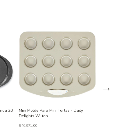
onda 20
Mini Molde Para Mini Tortas - Daily
Juego De Molde
Delights Wilton
Easy Layers Wi
$46.971,00
$51.954,00