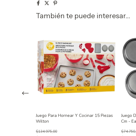
También te puede interesar...
rtas
Juego Para Hornear Y Cocinar 15 Piezas
Juego 
s Wilton
Wilton
Cm - Ea
$134.975,00
$74.750