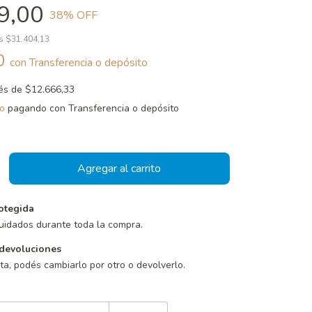
9,00
38
% OFF
os
$31.404,13
10
con
Transferencia o depósito
rés de
$12.666,33
o
pagando con Transferencia o depósito
otegida
uidados durante toda la compra.
devoluciones
sta, podés cambiarlo por otro o devolverlo.
Cambiar CP