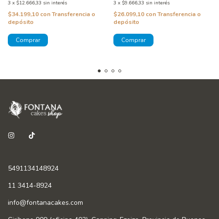
3
x
$12.666,33
sin interés
3
x
$9.666,33
sin interés
$34.199,10
con
Transferencia o
$26.099,10
con
Transferencia o
depósito
depósito
5491134148924
11 3414-8924
info@fontanacakes.com