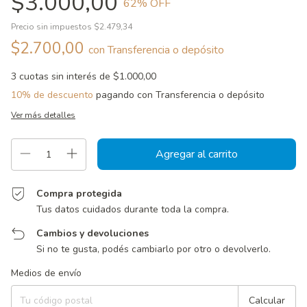
$3.000,00
62
% OFF
Precio sin impuestos
$2.479,34
$2.700,00
con
Transferencia o depósito
3
cuotas sin interés de
$1.000,00
10% de descuento
pagando con Transferencia o depósito
Ver más detalles
Compra protegida
Tus datos cuidados durante toda la compra.
Cambios y devoluciones
Si no te gusta, podés cambiarlo por otro o devolverlo.
Entregas para el CP:
Cambiar CP
Medios de envío
Calcular