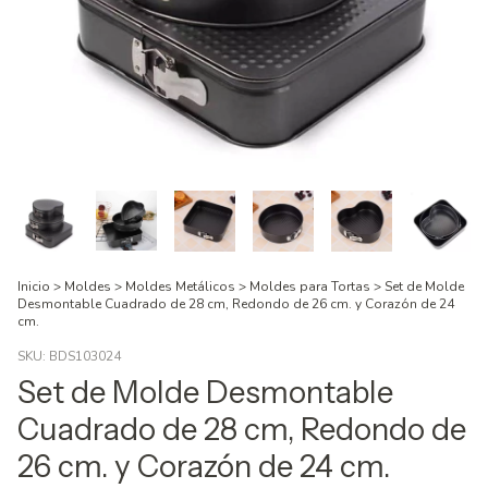
Inicio
>
Moldes
>
Moldes Metálicos
>
Moldes para Tortas
>
Set de Molde
Desmontable Cuadrado de 28 cm, Redondo de 26 cm. y Corazón de 24
cm.
SKU:
BDS103024
Set de Molde Desmontable
Cuadrado de 28 cm, Redondo de
26 cm. y Corazón de 24 cm.