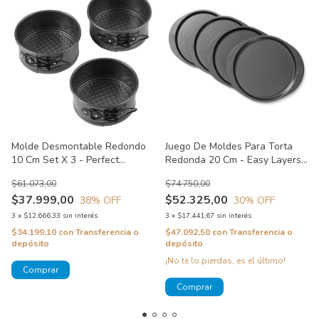
Molde Desmontable Redondo
Juego De Moldes Para Torta
10 Cm Set X 3 - Perfect
Redonda 20 Cm - Easy Layers
Results Wilton
Wilton
$61.073,00
$74.750,00
$37.999,00
$52.325,00
38
% OFF
30
% OFF
3
x
$12.666,33
sin interés
3
x
$17.441,67
sin interés
$34.199,10
con
Transferencia o
$47.092,50
con
Transferencia o
depósito
depósito
¡No te lo pierdas, es el último!