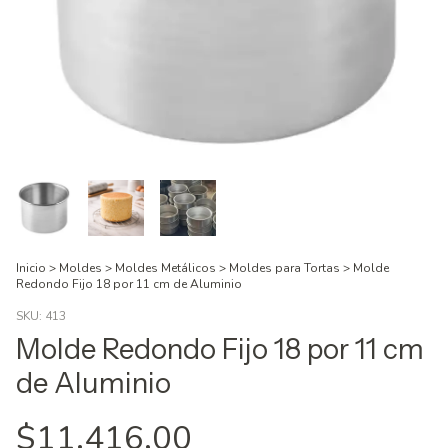
Inicio
>
Moldes
>
Moldes Metálicos
>
Moldes para Tortas
>
Molde
Redondo Fijo 18 por 11 cm de Aluminio
SKU:
413
Molde Redondo Fijo 18 por 11 cm
de Aluminio
$11.416,00