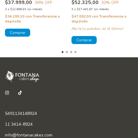
$37.999,00
$52.325,00
38
% OFF
30
% OFF
3
x
$12.666,33
sin interés
3
x
$17.441,67
sin interés
$34.199,10
con
Transferencia o
$47.092,50
con
Transferencia o
depósito
depósito
¡No te lo pierdas, es el último!
5491134148924
11 3414-8924
info@fontanacakes.com