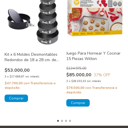
Juego Para Hornear Y Cocinar
Kit x 6 Moldes Desmontables
15 Piezas Wilton
Redondos de 18 a 28 cm. de
Teflon
$134.975,00
$53.000,00
$85.000,00
37
% OFF
3
x
$17.666,67
sin interés
3
x
$28.333,33
sin interés
$47.700,00
con
Transferencia o
$76.500,00
con
Transferencia o
depósito
depósito