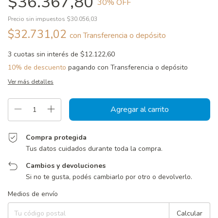
$36.367,80
30
% OFF
Precio sin impuestos
$30.056,03
$32.731,02
con
Transferencia o depósito
3
cuotas sin interés de
$12.122,60
10% de descuento
pagando con Transferencia o depósito
Ver más detalles
Compra protegida
Tus datos cuidados durante toda la compra.
Cambios y devoluciones
Si no te gusta, podés cambiarlo por otro o devolverlo.
Entregas para el CP:
Cambiar CP
Medios de envío
Calcular