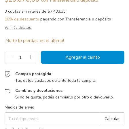
con
Transferencia o depósito
3
cuotas sin interés de
$7.433,33
10% de descuento
pagando con Transferencia o depósito
Ver más detalles
¡No te lo pierdas, es el último!
Compra protegida
Tus datos cuidados durante toda la compra.
Cambios y devoluciones
Si no te gusta, podés cambiarlo por otro o devolverlo.
Entregas para el CP:
Cambiar CP
Medios de envío
Calcular