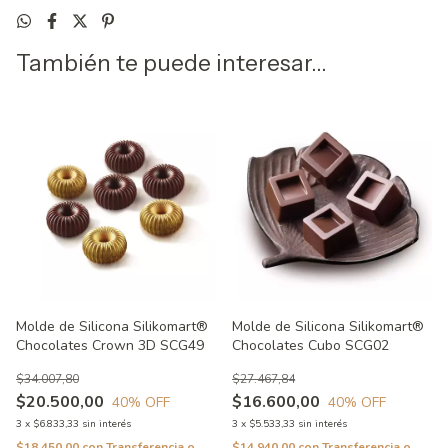
También te puede interesar...
Molde de Silicona Silikomart®
Molde de Silicona Silikomart®
Chocolates Crown 3D SCG49
Chocolates Cubo SCG02
$34.007,80
$27.467,84
$20.500,00
$16.600,00
40
% OFF
40
% OFF
3
x
$6.833,33
sin interés
3
x
$5.533,33
sin interés
$18.450,00
con
Transferencia o
$14.940,00
con
Transferencia o