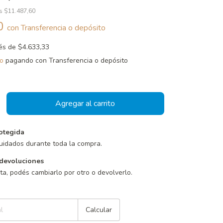
os
$11.487,60
00
con
Transferencia o depósito
rés de
$4.633,33
o
pagando con Transferencia o depósito
otegida
uidados durante toda la compra.
devoluciones
sta, podés cambiarlo por otro o devolverlo.
Cambiar CP
Calcular