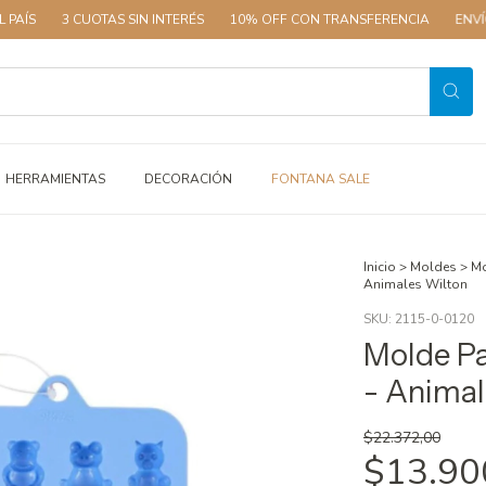
3 CUOTAS SIN INTERÉS
10% OFF CON TRANSFERENCIA
ENVÍOS A 
HERRAMIENTAS
DECORACIÓN
FONTANA SALE
Inicio
>
Moldes
>
Mo
Animales Wilton
SKU:
2115-0-0120
Molde P
- Animal
$22.372,00
$13.90