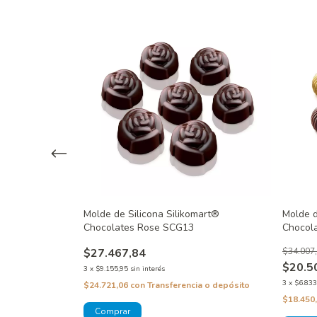
mart®
Molde de Silicona Silikomart®
Molde d
Chocolates Rose SCG13
Chocol
$27.467,84
$34.007
$20.5
3
x
$9.155,95
sin interés
3
x
$6.833
$24.721,06
con
Transferencia o depósito
a o depósito
$18.450