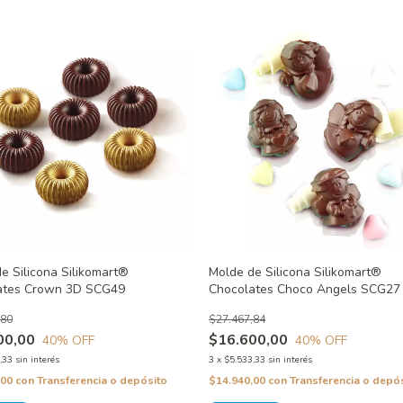
e Silicona Silikomart®
Molde de Silicona Silikomart®
ates Crown 3D SCG49
Chocolates Choco Angels SCG27
,80
$27.467,84
00,00
$16.600,00
40
% OFF
40
% OFF
,33
sin interés
3
x
$5.533,33
sin interés
,00
con
Transferencia o depósito
$14.940,00
con
Transferencia o depó