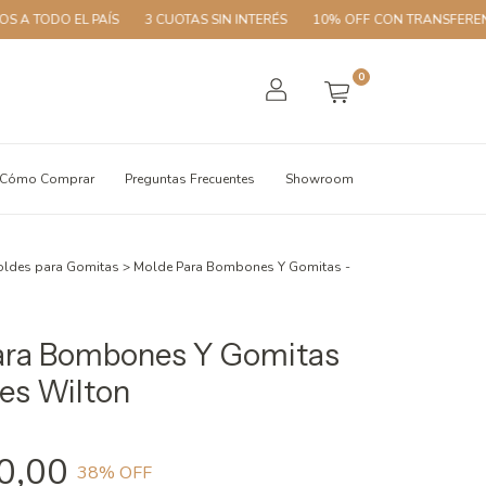
TODO EL PAÍS
3 CUOTAS SIN INTERÉS
10% OFF CON TRANSFERENCIA
0
Cómo Comprar
Preguntas Frecuentes
Showroom
ldes para Gomitas
>
Molde Para Bombones Y Gomitas -
ara Bombones Y Gomitas
es Wilton
0,00
38
% OFF