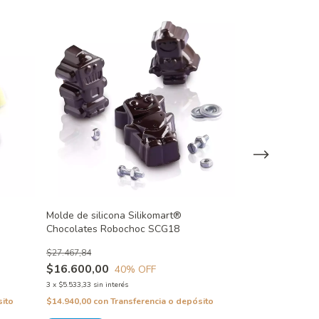
Molde de silicona Silikomart®
Molde de Silico
Chocolates Robochoc SCG18
Chocolates Cal
$27.467,84
$34.007,80
$16.600,00
$20.500,00
40
% OFF
3
x
$5.533,33
sin interés
3
x
$6.833,33
sin inte
sito
$14.940,00
con
Transferencia o depósito
$18.450,00
con
T