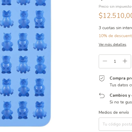
Precio sin impuest
$12.510,
3
cuotas sin inte
10% de descuent
Ver más detalles
Compra pr
Tus datos c
Cambios y 
Si no te gu
Entregas para el CP:
Medios de envío