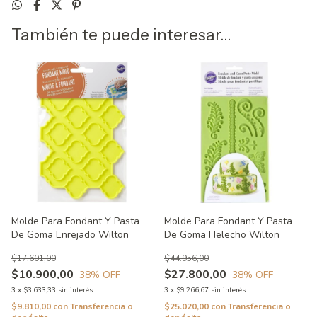
También te puede interesar...
Molde Para Fondant Y Pasta
Molde Para Fondant Y Pasta
De Goma Enrejado Wilton
De Goma Helecho Wilton
$17.601,00
$44.956,00
$10.900,00
$27.800,00
38
% OFF
38
% OFF
3
x
$3.633,33
sin interés
3
x
$9.266,67
sin interés
$9.810,00
con
Transferencia o
$25.020,00
con
Transferencia o