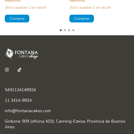
depósito
depósito
¡Solo quedan
2
en stock!
¡Solo quedan
2
en stock!
5491134148924
11 3414-8924
info@fontanacakes.com
Giribone 909 (oficina 403), Canning-Ezeiza, Provincia de Buenos
Aires