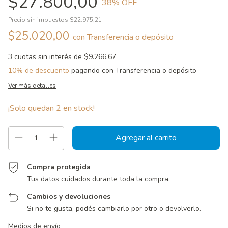
$27.800,00
38
% OFF
Precio sin impuestos
$22.975,21
$25.020,00
con
Transferencia o depósito
3
cuotas sin interés de
$9.266,67
10% de descuento
pagando con Transferencia o depósito
Ver más detalles
¡Solo quedan
2
en stock!
Compra protegida
Tus datos cuidados durante toda la compra.
Cambios y devoluciones
Si no te gusta, podés cambiarlo por otro o devolverlo.
Entregas para el CP:
Cambiar CP
Medios de envío