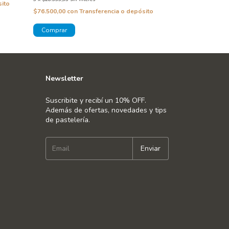
sito
$76.500,00
con
Transferencia o depósito
$46.625,04
con
T
¡No te lo pierdas, 
Newsletter
Suscribite y recibí un 10% OFF.
Además de ofertas, novedades y tips
de pastelería.