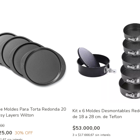
De Moldes Para Torta Redonda 20
Kit x 6 Moldes Desmontables Re
sy Layers Wilton
de 18 a 28 cm. de Teflon
,00
$53.000,00
25,00
30
% OFF
3
x
$17.666,67
sin interés
1,67
sin interés