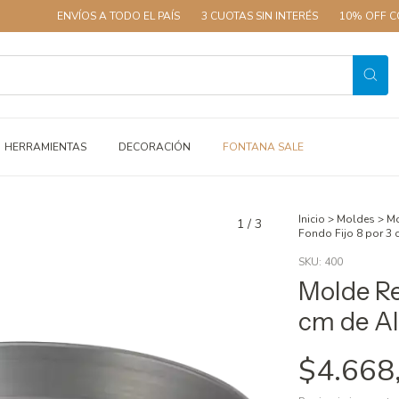
ENVÍOS A TODO EL PAÍS
3 CUOTAS SIN INTERÉS
10% OFF CON T
HERRAMIENTAS
DECORACIÓN
FONTANA SALE
Inicio
>
Moldes
>
Mo
1
/
3
Fondo Fijo 8 por 3
SKU:
400
Molde Re
cm de A
$4.668