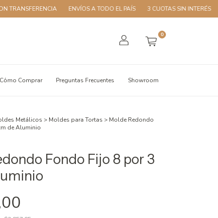
RANSFERENCIA
ENVÍOS A TODO EL PAÍS
3 CUOTAS SIN INTERÉS
10%
0
Cómo Comprar
Preguntas Frecuentes
Showroom
ldes Metálicos
>
Moldes para Tortas
>
Molde Redondo
 cm de Aluminio
dondo Fondo Fijo 8 por 3
luminio
,00