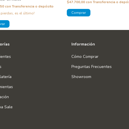
$47.700,00
con
Transferencia o depó
,50
con
Transferencia o depósito
 pierdas, es el último!
orías
Información
ientes
Cómo Comprar
s
Preguntas Frecuentes
atería
Showroom
mientas
ación
na Sale