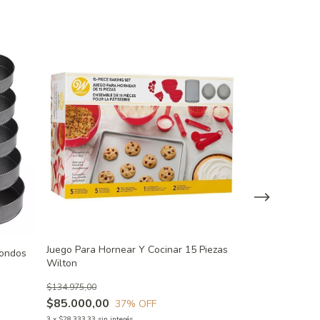
Juego Para Hornear Y Cocinar 15 Piezas
Juego De Molde
dondos
Wilton
Easy Layers Wi
$134.975,00
$74.008,00
$85.000,00
$51.805,60
37
% OFF
3
x
$28.333,33
sin interés
3
x
$17.268,53
sin in