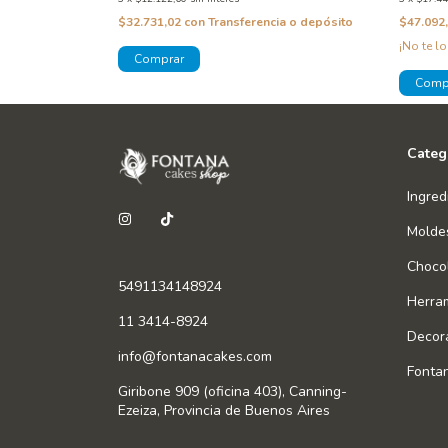
a o depósito
$32.731,02
con
Transferencia o depósito
$47.092
o!
¡No te lo
Categ
Ingred
Molde
Chocol
5491134148924
Herra
11 3414-8924
Decor
info@fontanacakes.com
Fonta
Giribone 909 (oficina 403), Canning-
Ezeiza, Provincia de Buenos Aires