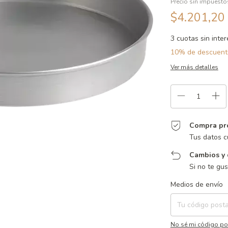
Precio sin impuest
$4.201,20
3
cuotas sin inte
10% de descuent
Ver más detalles
Compra pr
Tus datos c
Cambios y 
Si no te gu
Entregas para el CP:
Medios de envío
No sé mi código po