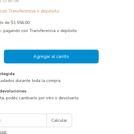
os
$3.857,85
con
Transferencia o depósito
rés de
$1.556,00
o
pagando con Transferencia o depósito
otegida
uidados durante toda la compra.
devoluciones
sta, podés cambiarlo por otro o devolverlo.
Cambiar CP
Calcular
stal