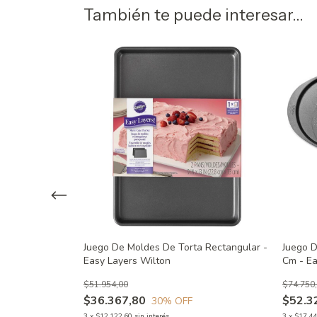
También te puede interesar...
rta Redonda 15
Juego De Moldes De Torta Rectangular -
Juego 
Easy Layers Wilton
Cm - Ea
$51.954,00
$74.750
$36.367,80
$52.3
30
% OFF
3
x
$12.122,60
sin interés
3
x
$17.44