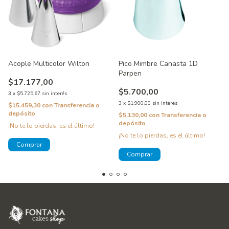
Acople Multicolor Wilton
Pico Mimbre Canasta 1D
Parpen
$17.177,00
$5.700,00
3
x
$5.725,67
sin interés
3
x
$1.900,00
sin interés
$15.459,30
con
Transferencia o
depósito
$5.130,00
con
Transferencia o
depósito
¡No te lo pierdas, es el último!
¡No te lo pierdas, es el último!