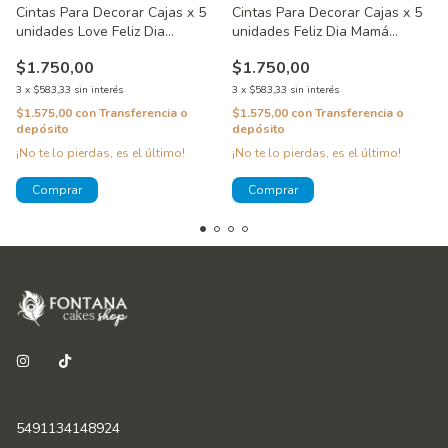
Cintas Para Decorar Cajas x 5
Cintas Para Decorar Cajas x 5
unidades Love Feliz Dia
unidades Feliz Dia Mamá
WincoTapes
WincoTapes
$1.750,00
$1.750,00
3
x
$583,33
sin interés
3
x
$583,33
sin interés
$1.575,00
con
Transferencia o
$1.575,00
con
Transferencia o
depósito
depósito
¡No te lo pierdas, es el último!
¡No te lo pierdas, es el último!
5491134148924