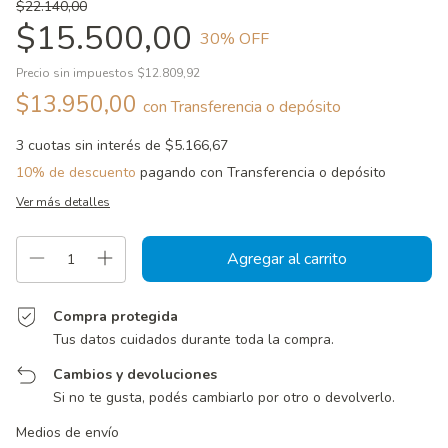
$22.140,00
$15.500,00
30
% OFF
Precio sin impuestos
$12.809,92
$13.950,00
con
Transferencia o depósito
3
cuotas sin interés de
$5.166,67
10% de descuento
pagando con Transferencia o depósito
Ver más detalles
Compra protegida
Tus datos cuidados durante toda la compra.
Cambios y devoluciones
Si no te gusta, podés cambiarlo por otro o devolverlo.
Entregas para el CP:
Cambiar CP
Medios de envío