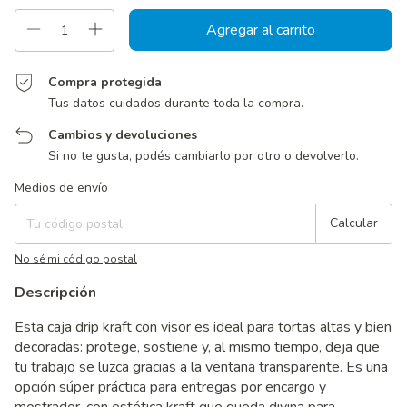
Compra protegida
Tus datos cuidados durante toda la compra.
Cambios y devoluciones
Si no te gusta, podés cambiarlo por otro o devolverlo.
Entregas para el CP:
Cambiar CP
Medios de envío
Calcular
No sé mi código postal
Descripción
Esta caja drip kraft con visor es ideal para tortas altas y bien
decoradas: protege, sostiene y, al mismo tiempo, deja que
tu trabajo se luzca gracias a la ventana transparente. Es una
opción súper práctica para entregas por encargo y
mostrador, con estética kraft que queda divina para