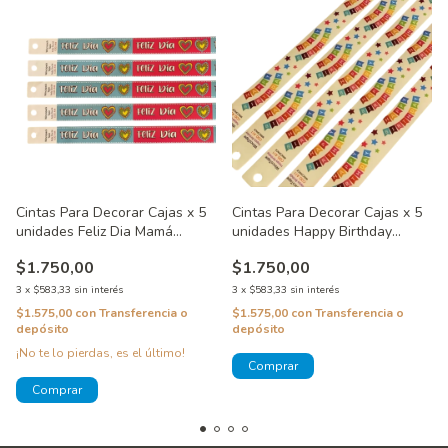
Cintas Para Decorar Cajas x 5
Cintas Para Decorar Cajas x 5
unidades Feliz Dia Mamá
unidades Happy Birthday
WincoTapes
WincoTapes
$1.750,00
$1.750,00
3
x
$583,33
sin interés
3
x
$583,33
sin interés
$1.575,00
con
Transferencia o
$1.575,00
con
Transferencia o
depósito
depósito
¡No te lo pierdas, es el último!