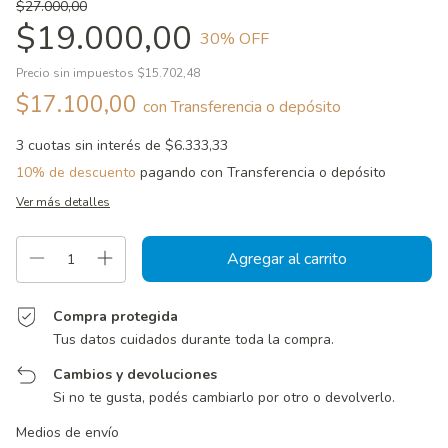
$27.000,00
$19.000,00
30
% OFF
Precio sin impuestos
$15.702,48
$17.100,00
con
Transferencia o depósito
3
cuotas sin interés de
$6.333,33
10% de descuento
pagando con Transferencia o depósito
Ver más detalles
Compra protegida
Tus datos cuidados durante toda la compra.
Cambios y devoluciones
Si no te gusta, podés cambiarlo por otro o devolverlo.
Entregas para el CP:
Cambiar CP
Medios de envío