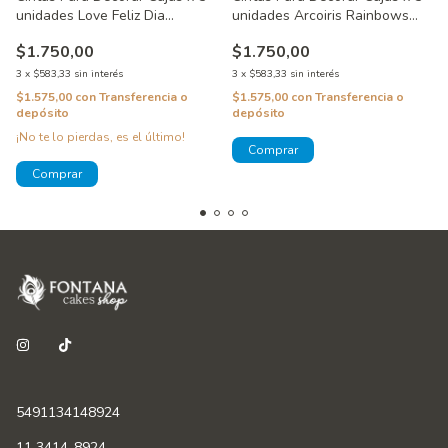
unidades Love Feliz Dia
unidades Arcoiris Rainbows
WincoTapes
WincoTapes
$1.750,00
$1.750,00
3
x
$583,33
sin interés
3
x
$583,33
sin interés
$1.575,00
con
Transferencia o
$1.575,00
con
Transferencia o
depósito
depósito
¡No te lo pierdas, es el último!
5491134148924
11 3414-8924