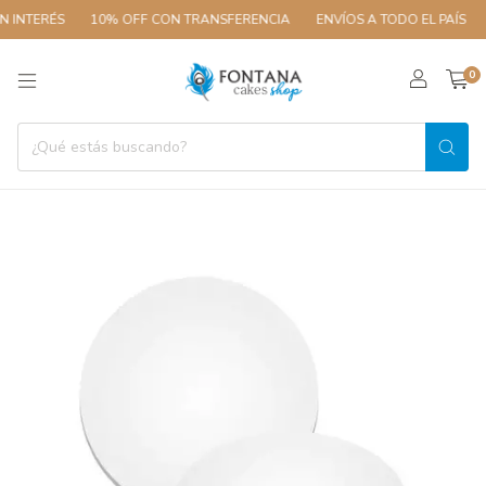
 INTERÉS
10% OFF CON TRANSFERENCIA
ENVÍOS A TODO EL PAÍS
0