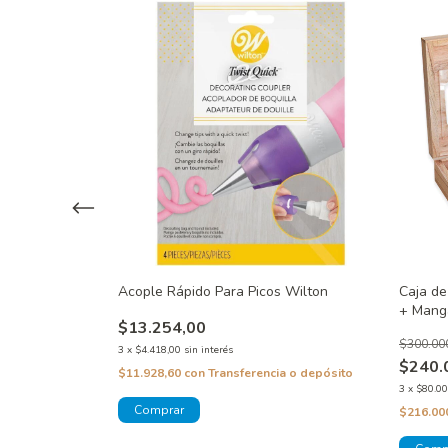
8 Parpen
Acople Rápido Para Picos Wilton
Caja de
+ Mang
$13.254,00
$300.00
3
x
$4.418,00
sin interés
$240.
 o depósito
$11.928,60
con
Transferencia o depósito
3
x
$80.00
o!
$216.00