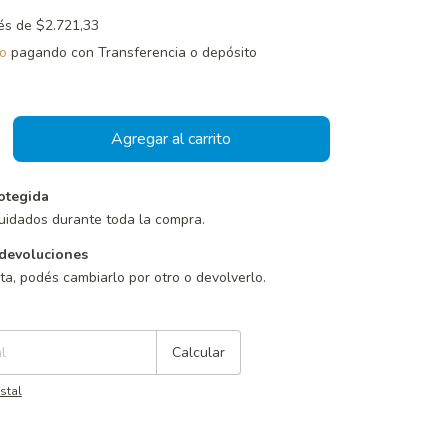
rés de
$2.721,33
o
pagando con Transferencia o depósito
otegida
uidados durante toda la compra.
devoluciones
sta, podés cambiarlo por otro o devolverlo.
Cambiar CP
Calcular
stal