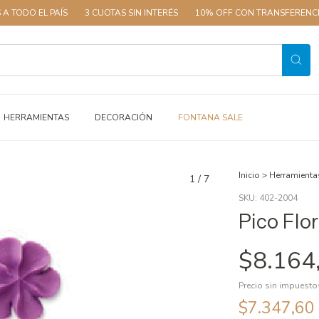
DO EL PAÍS
3 CUOTAS SIN INTERÉS
10% OFF CON TRANSFERENCIA
HERRAMIENTAS
DECORACIÓN
FONTANA SALE
Inicio
>
Herramienta
1
/
7
SKU:
402-2004
Pico Flo
$8.164
Precio sin impuest
$7.347,60