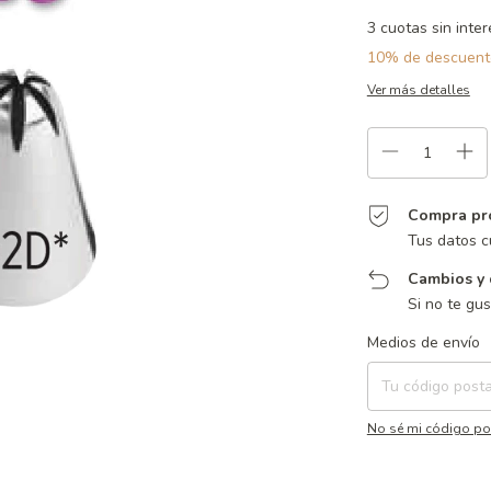
3
cuotas sin inte
10% de descuent
Ver más detalles
Compra pr
Tus datos c
Cambios y 
Si no te gu
Entregas para el CP:
Medios de envío
No sé mi código po