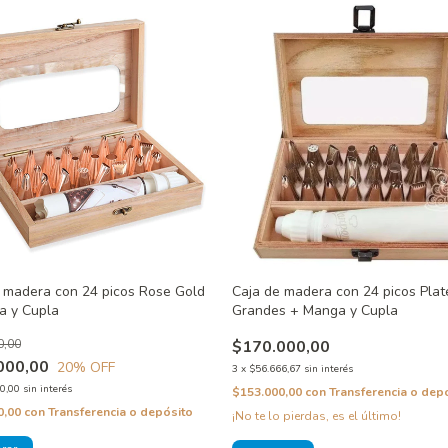
 madera con 24 picos Rose Gold
Caja de madera con 24 picos Pla
a y Cupla
Grandes + Manga y Cupla
0,00
$170.000,00
000,00
20
% OFF
3
x
$56.666,67
sin interés
0,00
sin interés
$153.000,00
con
Transferencia o dep
0,00
con
Transferencia o depósito
¡No te lo pierdas, es el último!