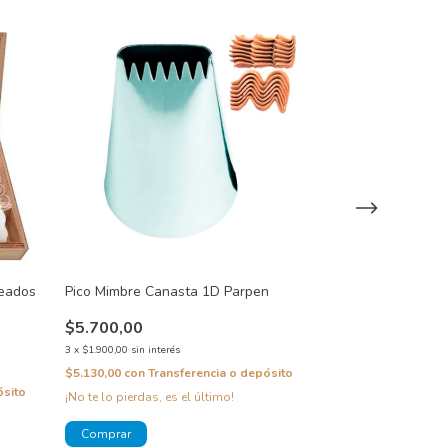
teados
Pico Mimbre Canasta 1D Parpen
Pico Grande Pe
$5.700,00
$5.700,00
3
x
$1.900,00
sin interés
3
x
$1.900,00
sin inte
$5.130,00
con
Transferencia o depósito
$5.130,00
con
Tra
ósito
¡No te lo pierdas, es el último!