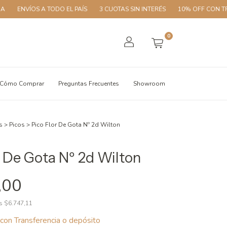
ENVÍOS A TODO EL PAÍS
3 CUOTAS SIN INTERÉS
10% OFF CON TRANS
0
Cómo Comprar
Preguntas Frecuentes
Showroom
s
>
Picos
>
Pico Flor De Gota Nº 2d Wilton
r De Gota Nº 2d Wilton
,00
os
$6.747,11
con
Transferencia o depósito