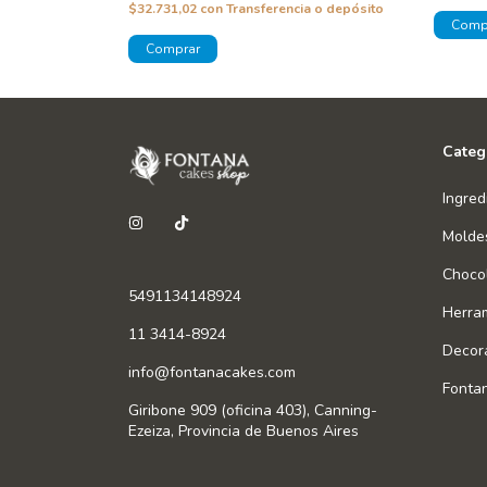
a o depósito
$32.731,02
con
Transferencia o depósito
Categ
Ingred
Molde
Chocol
5491134148924
Herra
11 3414-8924
Decor
info@fontanacakes.com
Fonta
Giribone 909 (oficina 403), Canning-
Ezeiza, Provincia de Buenos Aires