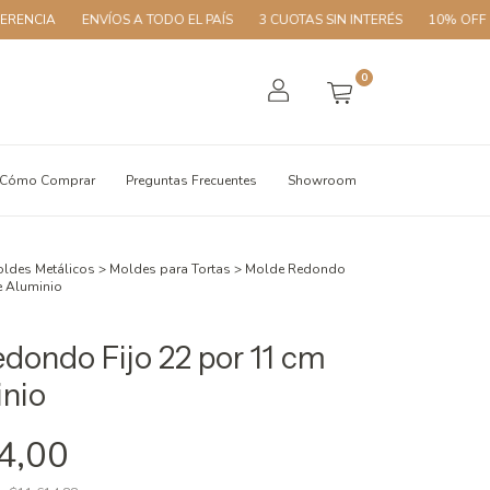
CIA
ENVÍOS A TODO EL PAÍS
3 CUOTAS SIN INTERÉS
10% OFF CON 
0
Cómo Comprar
Preguntas Frecuentes
Showroom
ldes Metálicos
>
Moldes para Tortas
>
Molde Redondo
e Aluminio
dondo Fijo 22 por 11 cm
nio
4,00