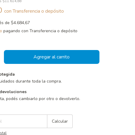
os
$11.614,88
60
con
Transferencia o depósito
rés de
$4.684,67
o
pagando con Transferencia o depósito
otegida
uidados durante toda la compra.
devoluciones
sta, podés cambiarlo por otro o devolverlo.
Cambiar CP
Calcular
stal