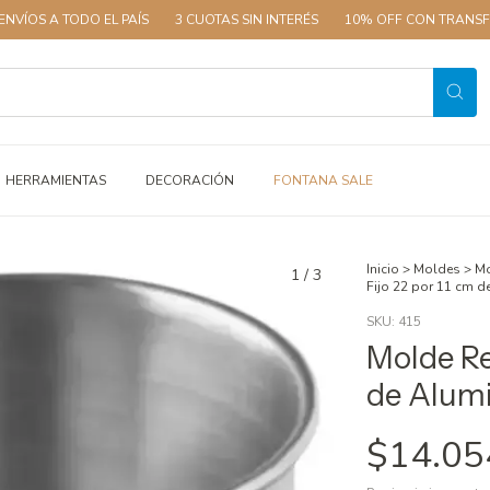
S A TODO EL PAÍS
3 CUOTAS SIN INTERÉS
10% OFF CON TRANSFEREN
HERRAMIENTAS
DECORACIÓN
FONTANA SALE
Inicio
>
Moldes
>
Mo
1
/
3
Fijo 22 por 11 cm d
SKU:
415
Molde Re
de Alumi
$14.05