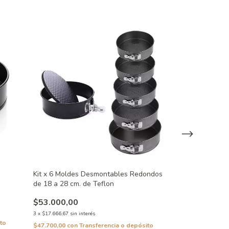
Juego De Molde
Kit x 6 Moldes Desmontables Redondos
Easy Layers Wi
de 18 a 28 cm. de Teflon
$74.008,00
$53.000,00
$51.805,60
3
x
$17.666,67
sin interés
3
x
$17.268,53
sin in
to
$47.700,00
con
Transferencia o depósito