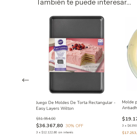
También te puede interesar...
Molde p
rtas
Juego De Moldes De Torta Rectangular -
Antiadh
s Wilton
Easy Layers Wilton
$19.1
$51.954,00
$36.367,80
30
% OFF
3
x
$6.390
$17.253
3
x
$12.122,60
sin interés