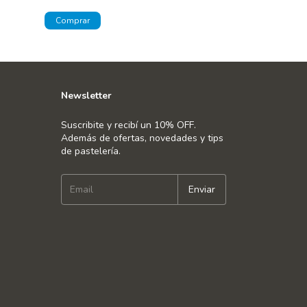
$46.625,04
con
T
¡No te lo pierdas, 
Newsletter
Suscribite y recibí un 10% OFF.
Además de ofertas, novedades y tips
de pastelería.