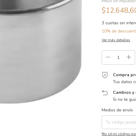
Precio sin impuest
$12.648,
3
cuotas sin inte
10% de descuent
Ver más detalles
Compra pr
Tus datos c
Cambios y 
Si no te gu
Entregas para el CP:
Medios de envío
No sé mi código po