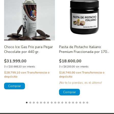
Choco Ice Gas Frio para Pegar
Pasta de Pistacho Italiano
Chocolate por 440 gr.
Premium Fraccionada por 170
gr.
$31.999,00
$18.600,00
3
x
$10.666,33
sin interés
3
x
$6.200,00
sin interés
$28.799,10
con
Transferencia o
$16.740,00
con
Transferencia o
depósito
depósito
¡No te lo pierdas, es el último!