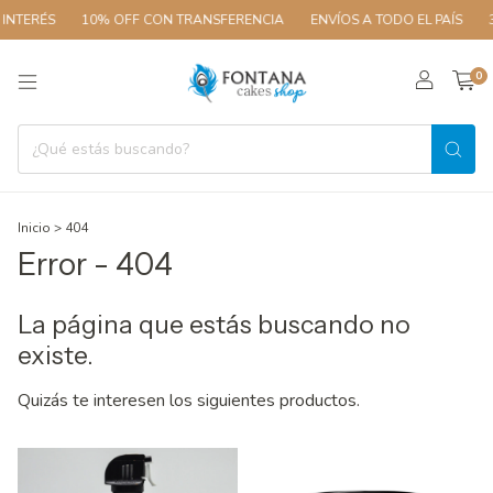
INTERÉS
10% OFF CON TRANSFERENCIA
ENVÍOS A TODO EL PAÍS
3
0
Inicio
>
404
Error - 404
La página que estás buscando no
existe.
Quizás te interesen los siguientes productos.