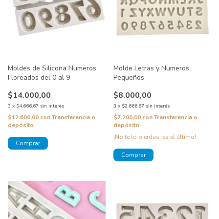
Moldes de Silicona Numeros
Molde Letras y Numeros
Floreados del 0 al 9
Pequeños
$14.000,00
$8.000,00
3
x
$4.666,67
sin interés
3
x
$2.666,67
sin interés
$12.600,00
con
Transferencia o
$7.200,00
con
Transferencia o
depósito
depósito
¡No te lo pierdas, es el último!