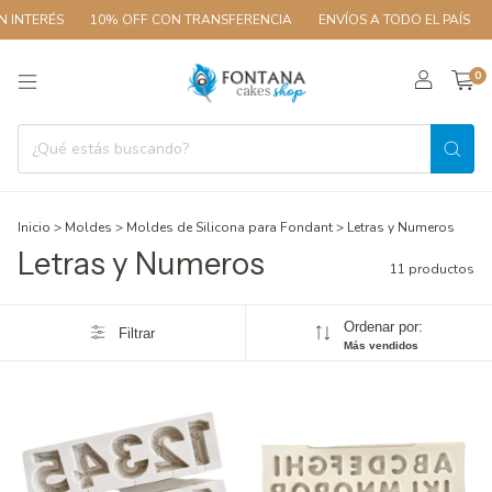
ÉS
10% OFF CON TRANSFERENCIA
ENVÍOS A TODO EL PAÍS
3 CUOT
0
Inicio
>
Moldes
>
Moldes de Silicona para Fondant
>
Letras y Numeros
Letras y Numeros
11 productos
Ordenar por:
Filtrar
Más vendidos