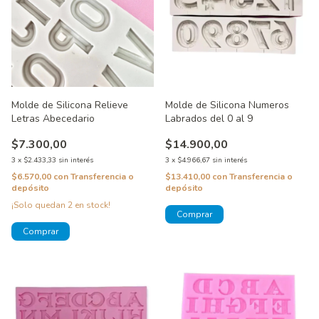
Molde de Silicona Relieve
Molde de Silicona Numeros
Letras Abecedario
Labrados del 0 al 9
$7.300,00
$14.900,00
3
x
$2.433,33
sin interés
3
x
$4.966,67
sin interés
$6.570,00
con
Transferencia o
$13.410,00
con
Transferencia o
depósito
depósito
¡Solo quedan
2
en stock!