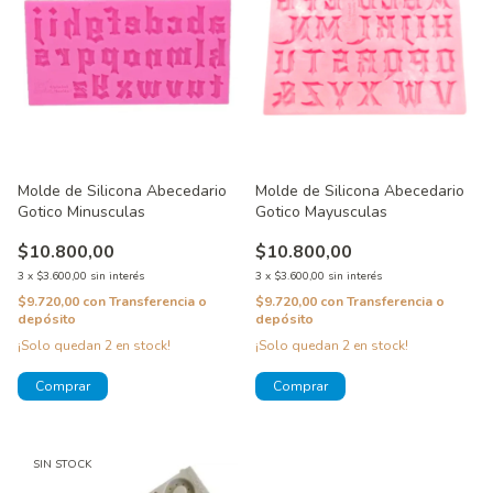
Molde de Silicona Abecedario
Molde de Silicona Abecedario
Gotico Minusculas
Gotico Mayusculas
$10.800,00
$10.800,00
3
x
$3.600,00
sin interés
3
x
$3.600,00
sin interés
$9.720,00
con
Transferencia o
$9.720,00
con
Transferencia o
depósito
depósito
¡Solo quedan
2
en stock!
¡Solo quedan
2
en stock!
SIN STOCK